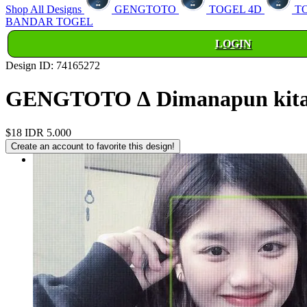
Shop All Designs
GENGTOTO
TOGEL 4D
T
BANDAR TOGEL
LOGIN
Design ID: 74165272
GENGTOTO ∆ Dimanapun kita B
$18
IDR 5.000
Create an account to favorite this design!