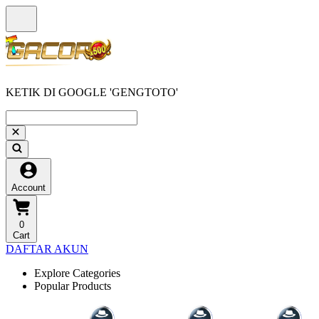
KETIK DI GOOGLE 'GENGTOTO'
Account
0
Cart
DAFTAR AKUN
Explore Categories
Popular Products