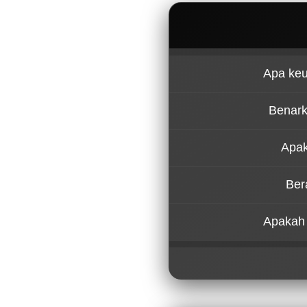
Apa ke
GENGTOTO menyajikan a
Benark
server VIP yang stabil.
akurat mengikuti jadwal 
Sangat benar. Sistem 
Apak
transfer 5 ribu rupiah 
kami sediakan.
Sama sekali tidak ada.
Ber
mentransfer 5 ribu rupi
Kami menggunakan siste
Apakah 
hanya memakan waktu kur
kehilangan momentum s
Keamanan adalah priori
menerapkan perlindunga
pribadi dan saldo Anda