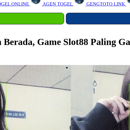
OGEL ONLINE
AGEN TOGEL
GENGTOTO LINK
erada, Game Slot88 Paling Ga